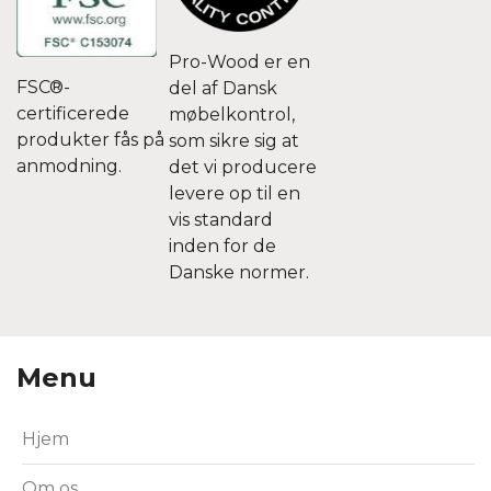
Pro-Wood er en
FSC®-
del af Dansk
certificerede
møbelkontrol,
produkter fås på
som sikre sig at
anmodning.
det vi producere
levere op til en
vis standard
inden for de
Danske normer.
Menu
Hjem
Om os